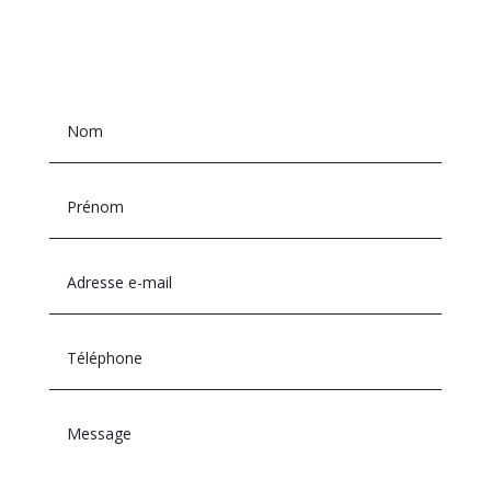
N
O
U