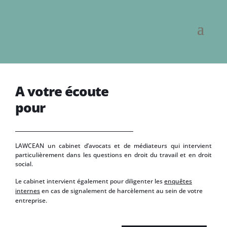
A
v
o
t
r
e
é
c
o
u
t
e
p
o
u
r
a
n
t
LAWCEAN un cabinet d’avocats et de médiateurs qui intervient
particulièrement dans les questions en droit du travail et en droit
social.
Le cabinet intervient également pour diligenter les
enquêtes
internes
en cas de signalement de harcèlement au sein de votre
entreprise.