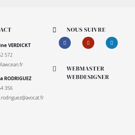
ACT
NOUS SUIVRE

ine VERDICKT
62 572
lawcean.fr
WEBMASTER

WEBDESIGNER
sa RODRIGUEZ
54 356
.rodriguez@avocat.fr