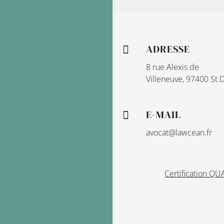
ADRESSE

8 rue Alexis de
Villeneuve, 97400 St 
E-MAIL

avocat@lawcean.fr
Certification QU