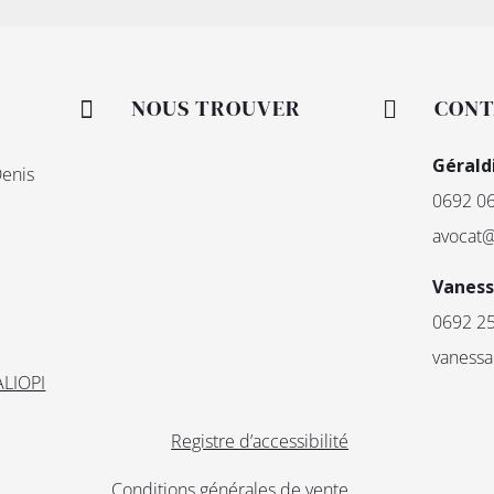
NOUS TROUVER
CONT


Gérald
Denis
0692 0
avocat@
Vanes
0692 2
vanessa
ALIOPI
Registre d’accessibilité
Conditions générales de vente